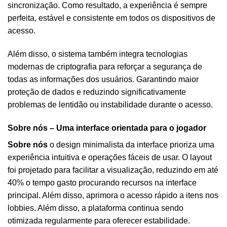
sincronização. Como resultado, a experiência é sempre
perfeita, estável e consistente em todos os dispositivos de
acesso.
Além disso, o sistema também integra tecnologias
modernas de criptografia para reforçar a segurança de
todas as informações dos usuários. Garantindo maior
proteção de dados e reduzindo significativamente
problemas de lentidão ou instabilidade durante o acesso.
Sobre nós – Uma interface orientada para o jogador
Sobre nós
o design minimalista da interface prioriza uma
experiência intuitiva e operações fáceis de usar. O layout
foi projetado para facilitar a visualização, reduzindo em até
40% o tempo gasto procurando recursos na interface
principal. Além disso, aprimora o acesso rápido a itens nos
lobbies.
Além disso, a plataforma continua sendo
otimizada regularmente para oferecer estabilidade.