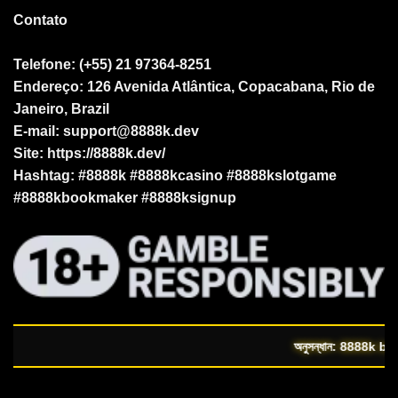
Contato
Telefone: (+55) 21 97364-8251
Endereço: 126 Avenida Atlântica, Copacabana, Rio de
Janeiro, Brazil
E-mail:
support@8888k.dev
Site: https://8888k.dev/
Hashtag: #8888k #8888kcasino #8888kslotgame
#8888kbookmaker #8888ksignup
অনুসন্ধান: 8888k bet | ht