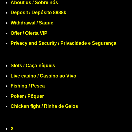
About us / Sobre nós
Deposit / Depósito 8888k
Withdrawal / Saque
Offer / Oferta VIP
Privacy and Security / Privacidade e Segurança
Slots / Caça-níqueis
Live casino / Cassino ao Vivo
Fishing / Pesca
Poker / Pôquer
Chicken fight / Rinha de Galos
X