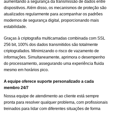
aumentando a segurança da transmissão de dados entre
dispositivos.
Além disso, os mecanismos de proteção são
atualizados regularmente para acompanhar os padrões
modernos de segurança digital, proporcionando mais
estabilidade.
Graças à criptografia multicamadas combinada com SSL
256 bit, 100% dos dados transmitidos são totalmente
criptografados. Minimizando o risco de vazamento de
informações. Simultaneamente, aprimora o desempenho
do processamento, assegurando uma experiência fluida
mesmo em horários pico.
A equipe oferece suporte personalizado a cada
membro 24/7
Nossa equipe de atendimento ao cliente está sempre
pronta para resolver qualquer problema, com profissionais
treinados para lidar com diferentes situações de forma