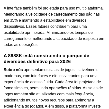
A interface também foi projetada para uso multiplataforma.
Melhorando a velocidade de carregamento das páginas
em 35% e mantendo a estabilidade em diversos
dispositivos. Esses fatores contribuem para uma
usabilidade aprimorada. Minimizando os tempos de
carregamento e melhorando a capacidade de resposta em
todas as operações.
A 8888K está construindo o parque de
diversões definitivo para 2026
Sobre nós
apresentamos salas de jogos incrivelmente
modernas, com interfaces e efeitos vibrantes para uma
experiência de acesso fluida. Cada área foi projetada de
forma simples, permitindo operações rápidas. As salas de
jogos também são atualizadas com mais frequência,
adicionando muitos novos recursos para aprimorar a
experiência do jogador. Além disso, a plataforma investe