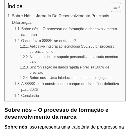
Índice
Sobre Nós – Jornada De Desenvolvimento Principais
Diferenças
Sobre nós – O processo de formação e desenvolvimento
da marca
O que faz o 8888K se destacar?
Aplicativo integração tecnologia SSL 256 bit processo
gerenciamento
A equipe oferece suporte personalizado a cada membro
24/7
Sincronização de dados rápida e precisa 100% de
precisão
Sobre nós – Uma interface orientada para o jogador
A 8888K está construindo o parque de diversões definitivo
para 2026
Conclusão
Sobre nós – O processo de formação e
desenvolvimento da marca
Sobre nós
isso representa uma trajetória de progresso na