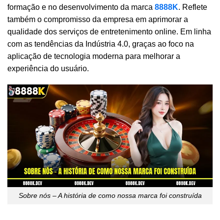
formação e no desenvolvimento da marca
8888K
. Reflete
também o compromisso da empresa em aprimorar a
qualidade dos serviços de entretenimento online. Em linha
com as tendências da Indústria 4.0, graças ao foco na
aplicação de tecnologia moderna para melhorar a
experiência do usuário.
Sobre nós – A história de como nossa marca foi construída